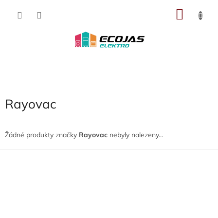
Přejít
NÁKU
na
obsah
KOŠÍK
Rayovac
Žádné produkty značky
Rayovac
nebyly nalezeny...
Z
á
p
a
t
í