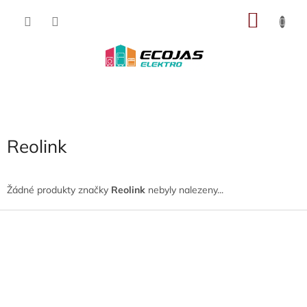
Přejít
NÁKU
na
obsah
KOŠÍK
Reolink
Žádné produkty značky
Reolink
nebyly nalezeny...
Z
á
p
a
t
í