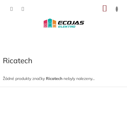
Přejít
NÁKU
na
obsah
KOŠÍK
Ricatech
Žádné produkty značky
Ricatech
nebyly nalezeny...
Z
á
p
a
t
í