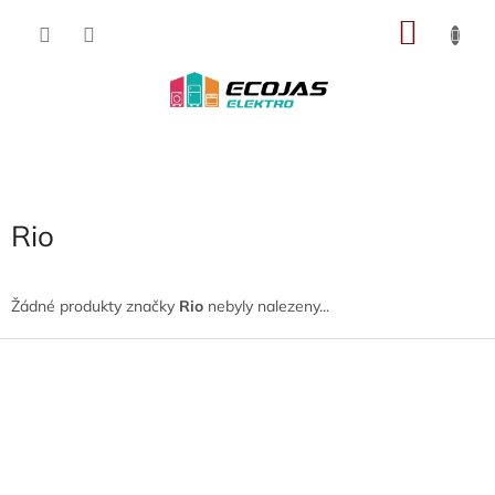
Přejít
NÁKU
na
obsah
KOŠÍK
Rio
Žádné produkty značky
Rio
nebyly nalezeny...
Z
á
p
a
t
í