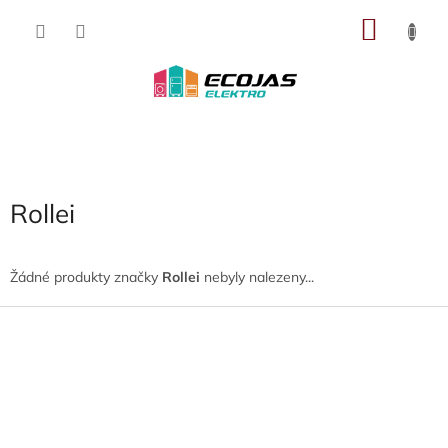
Přejít
NÁKU
na
obsah
KOŠÍK
Rollei
Žádné produkty značky
Rollei
nebyly nalezeny...
Z
á
p
a
t
í