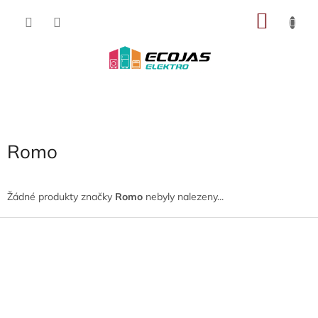
Přejít
NÁKU
na
obsah
KOŠÍK
Romo
Žádné produkty značky
Romo
nebyly nalezeny...
Z
á
p
a
t
í