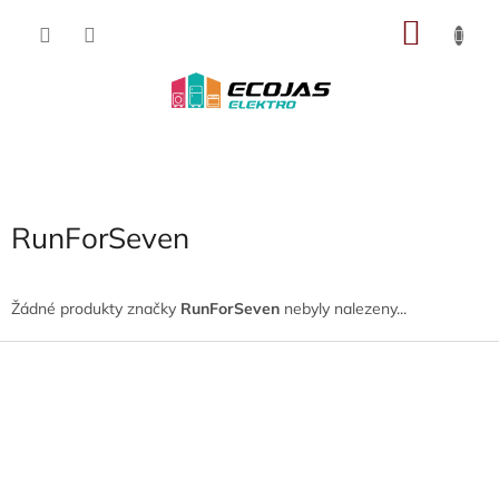
Přejít
NÁKU
na
obsah
KOŠÍK
RunForSeven
Žádné produkty značky
RunForSeven
nebyly nalezeny...
Z
á
p
a
t
í