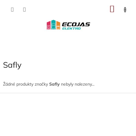
Přejít
NÁKU
na
obsah
KOŠÍK
Safly
Žádné produkty značky
Safly
nebyly nalezeny...
Z
á
p
a
t
í