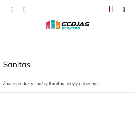
Přejít
NÁKU
na
obsah
KOŠÍK
Sanitas
Žádné produkty značky
Sanitas
nebyly nalezeny...
Z
á
p
a
t
í