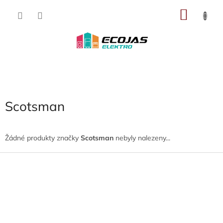
Přejít
NÁKU
na
obsah
KOŠÍK
Scotsman
Žádné produkty značky
Scotsman
nebyly nalezeny...
Z
á
p
a
t
í