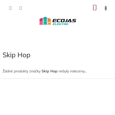
Přejít
NÁKU
na
obsah
KOŠÍK
Skip Hop
Žádné produkty značky
Skip Hop
nebyly nalezeny...
Z
á
p
a
t
í