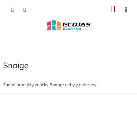
Přejít
NÁKU
na
obsah
KOŠÍK
Snaige
Žádné produkty značky
Snaige
nebyly nalezeny...
Z
á
p
a
t
í