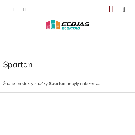
Přejít
NÁKU
na
obsah
KOŠÍK
Spartan
Žádné produkty značky
Spartan
nebyly nalezeny...
Z
á
p
a
t
í