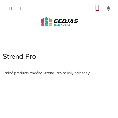
Přejít
NÁKU
na
obsah
KOŠÍK
Strend Pro
Žádné produkty značky
Strend Pro
nebyly nalezeny...
Z
á
p
a
t
í