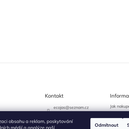
Kontakt
Informa
Jak nakup
ecojas
@
seznam.cz
Obchodní
773 663 444
Podmínky 
zaci obsahu a reklam, poskytování
730 444 400 (prodejna
Odmítnout
údajů
álních médií a analýze naší