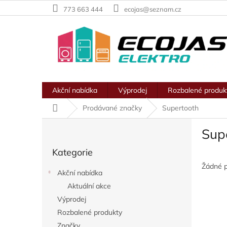
Přejít
773 663 444
ecojas@seznam.cz
na
obsah
Akční nabídka
Výprodej
Rozbalené produk
Domů
Prodávané značky
Supertooth
P
Sup
o
Přeskočit
s
Kategorie
kategorie
t
r
Žádné 
Akční nabídka
a
Aktuální akce
n
Výprodej
n
í
Rozbalené produkty
p
Značky