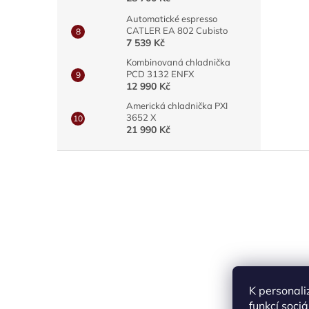
Automatické espresso
CATLER EA 802 Cubisto
7 539 Kč
Kombinovaná chladnička
PCD 3132 ENFX
12 990 Kč
Americká chladnička PXI
3652 X
21 990 Kč
Z
á
p
a
t
í
K personali
funkcí soci