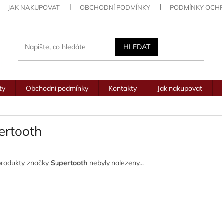
JAK NAKUPOVAT
OBCHODNÍ PODMÍNKY
PODMÍNKY OCH
HLEDAT
ty
Obchodní podmínky
Kontakty
Jak nakupovat
ertooth
produkty značky
Supertooth
nebyly nalezeny...