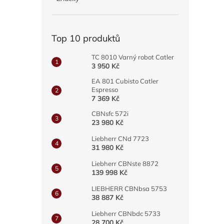
a
n
e
Top 10 produktů
l
TC 8010 Varný robot Catler
3 950 Kč
EA 801 Cubisto Catler
Espresso
7 369 Kč
CBNsfc 572i
23 980 Kč
Liebherr CNd 7723
31 980 Kč
Liebherr CBNste 8872
139 998 Kč
LIEBHERR CBNbsa 5753
38 887 Kč
Liebherr CBNbdc 5733
28 700 Kč