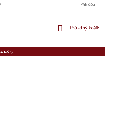
RANY OSOBNÍCH ÚDAJŮ
Přihlášení
NÁKUPNÍ
Prázdný košík
KOŠÍK
Značky