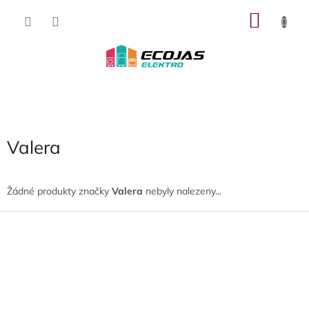
Přejít
NÁKU
na
obsah
KOŠÍK
Valera
Žádné produkty značky
Valera
nebyly nalezeny...
Z
á
p
a
t
í