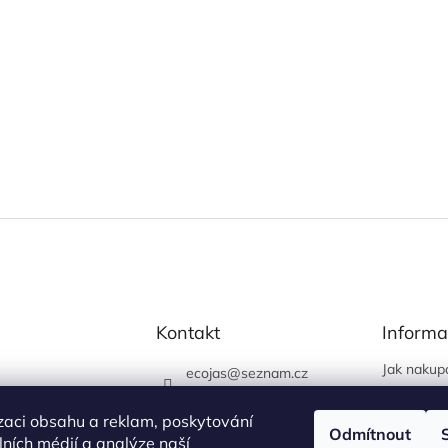
Kontakt
Informa
Jak nakup
ecojas
@
seznam.cz
Obchodní
773 663 444
Podmínky 
zaci obsahu a reklam, poskytování
730 444 400 (prodejna
Odmítnout
údajů
álních médií a analýze naší