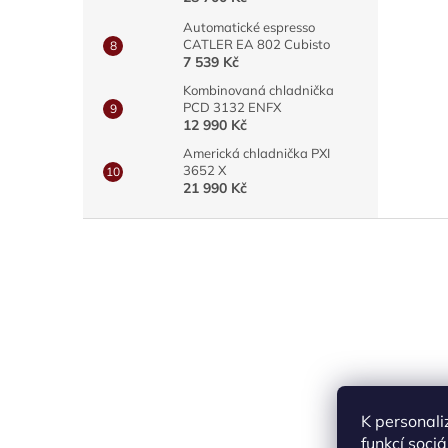
Automatické espresso
CATLER EA 802 Cubisto
7 539 Kč
Kombinovaná chladnička
PCD 3132 ENFX
12 990 Kč
Americká chladnička PXI
3652 X
21 990 Kč
Z
á
p
a
t
í
K personali
funkcí soci