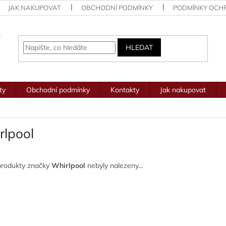
JAK NAKUPOVAT
OBCHODNÍ PODMÍNKY
PODMÍNKY OCH
HLEDAT
ty
Obchodní podmínky
Kontakty
Jak nakupovat
rlpool
produkty značky
Whirlpool
nebyly nalezeny...