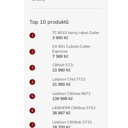
a
n
e
Top 10 produktů
l
TC 8010 Varný robot Catler
3 950 Kč
EA 801 Cubisto Catler
Espresso
7 369 Kč
CBNsfc 572i
23 980 Kč
Liebherr CNd 7723
31 980 Kč
Liebherr CBNste 8872
139 998 Kč
LIEBHERR CBNbsa 5753
38 887 Kč
Liebherr CBNbdc 5733
28 700 Kč