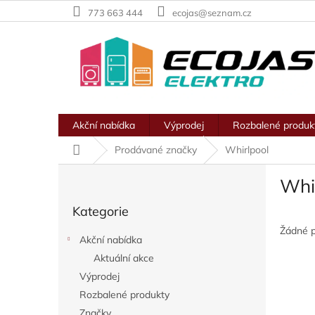
Přejít
773 663 444
ecojas@seznam.cz
na
obsah
Akční nabídka
Výprodej
Rozbalené produk
Domů
Prodávané značky
Whirlpool
P
Whi
o
Přeskočit
s
Kategorie
kategorie
t
r
Žádné 
Akční nabídka
a
Aktuální akce
n
Výprodej
n
í
Rozbalené produkty
p
Značky