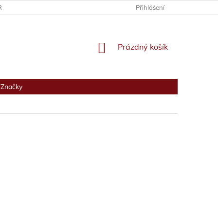
RANY OSOBNÍCH ÚDAJŮ
Přihlášení
NÁKUPNÍ
Prázdný košík
KOŠÍK
Značky