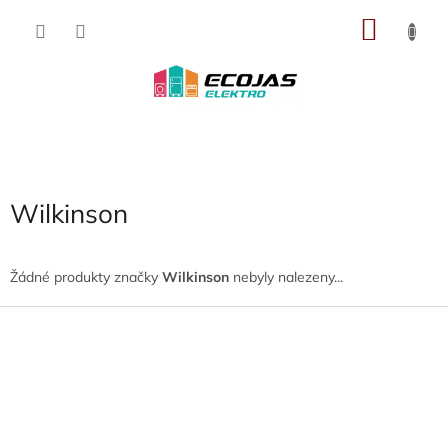
Přejít
NÁKU
na
obsah
KOŠÍK
Wilkinson
Žádné produkty značky
Wilkinson
nebyly nalezeny...
Z
á
p
a
t
í