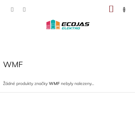
Přejít
NÁKU
na
obsah
KOŠÍK
WMF
Žádné produkty značky
WMF
nebyly nalezeny...
Z
á
p
a
t
í