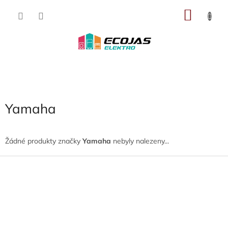
Přejít
NÁKU
na
obsah
KOŠÍK
Yamaha
Žádné produkty značky
Yamaha
nebyly nalezeny...
Z
á
p
a
t
í