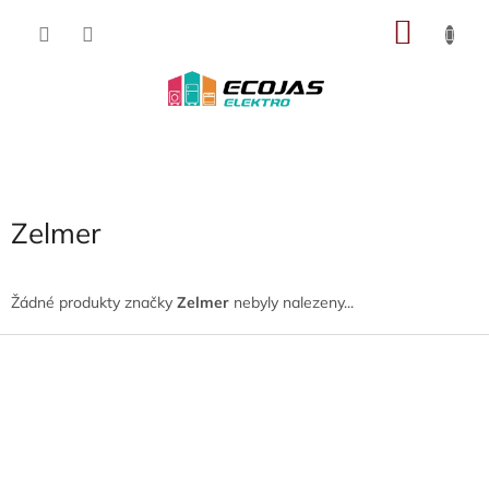
Přejít
NÁKU
na
obsah
KOŠÍK
Zelmer
Žádné produkty značky
Zelmer
nebyly nalezeny...
Z
á
p
a
t
í