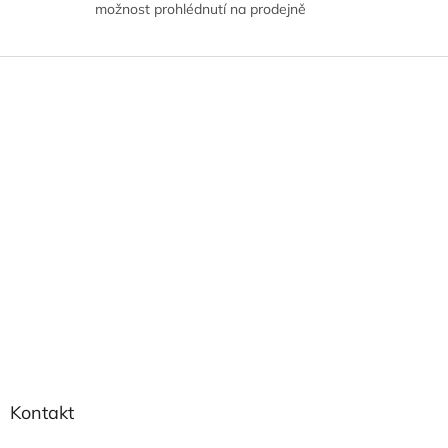
možnost prohlédnutí na prodejně
Z
á
p
a
t
í
Kontakt