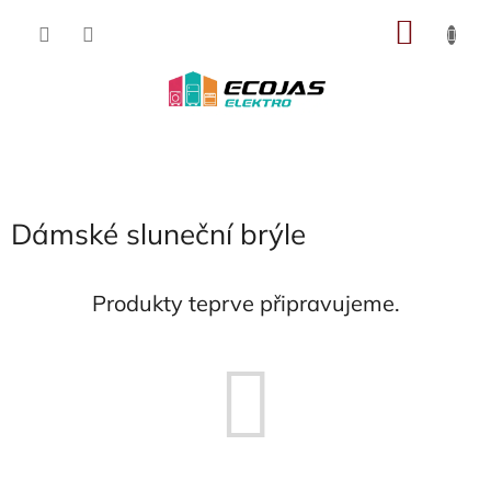
Přejít
NÁKU
na
obsah
KOŠÍK
Dámské sluneční brýle
Produkty teprve připravujeme.