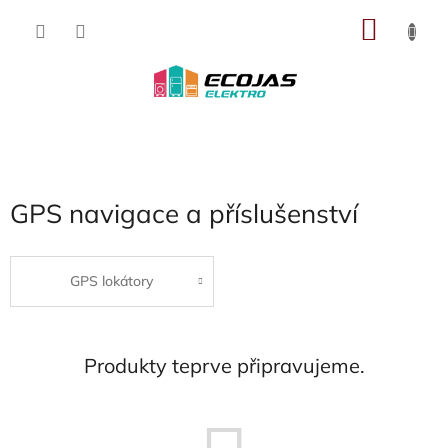
Přejít
NÁKU
na
obsah
KOŠÍK
GPS navigace a příslušenství
GPS lokátory
Produkty teprve připravujeme.