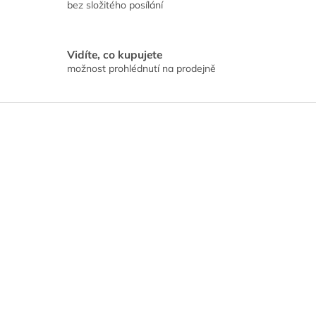
bez složitého posílání
Vidíte, co kupujete
možnost prohlédnutí na prodejně
Z
á
p
a
t
í