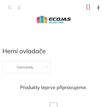
Přejít
NÁKU
na
obsah
KOŠÍK
Herní ovladače
Gamepady
Produkty teprve připravujeme.