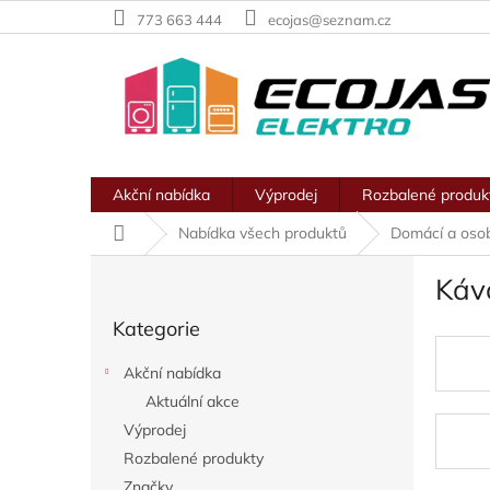
Přejít
773 663 444
ecojas@seznam.cz
na
obsah
Akční nabídka
Výprodej
Rozbalené produk
Domů
Nabídka všech produktů
Domácí a osob
P
Káv
o
Přeskočit
s
Kategorie
kategorie
t
r
Akční nabídka
a
Aktuální akce
n
Výprodej
n
í
Rozbalené produkty
p
Značky