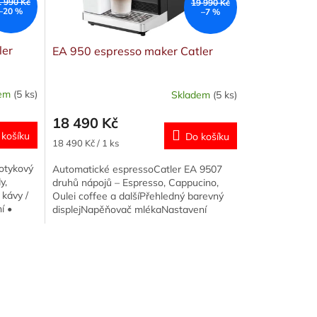
1 990 Kč
19 990 Kč
–20 %
–7 %
ler
EA 950 espresso maker Catler
dem
(5 ks)
Skladem
(5 ks)
Průměrné
hodnocení
18 490 Kč
produktu
 košíku
Do košíku
je
Měrná
18 490 Kč / 1 ks
5,0
cena:
z
dotykový
Automatické espressoCatler EA 9507
5
y,
druhů nápojů – Espresso, Cappucino,
hvězdiček.
 kávy /
Oulei coffee a dalšíPřehledný barevný
í •
displejNapěňovač mlékaNastavení
teploty nápojeVyjímatelná spařovací...