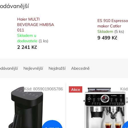
rodávanější
Haier MULTI
ES 910 Espresso
BEVERAGE HMB5A
maker Catler
011
Skladem
(5 ks)
Skladem u
9 499 Kč
dodavatele
(1 ks)
2 241 Kč
odávanější
Nejlevnější
Nejdražší
Abecedně
Kód:
8059019065786
Kód
Akce