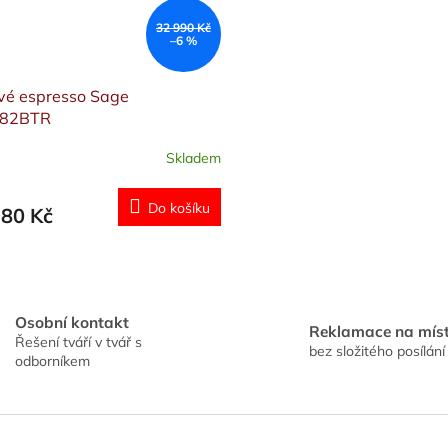
32 990 Kč
–6 %
vé espresso Sage
882BTR
Skladem
rné
cení
ktu
Do košíku
980 Kč
O
v
ček.
l
á
Osobní kontakt
Reklamace na mís
d
Řešení tváří v tvář s
bez složitého posílání
a
odborníkem
c
í
p
r