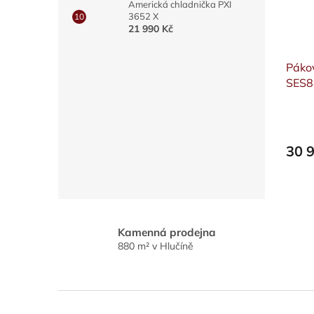
Americká chladnička PXI
3652 X
21 990 Kč
Páko
SES
Průmě
hodno
produ
30 
je
5,0
z
5
hvězdi
Kamenná prodejna
880 m² v Hlučíně
Z
á