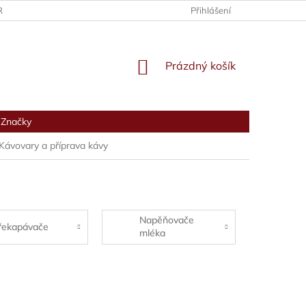
RANY OSOBNÍCH ÚDAJŮ
Přihlášení
NÁKUPNÍ
Prázdný košík
KOŠÍK
Značky
Kávovary a příprava kávy
Napěňovače
řekapávače
mléka