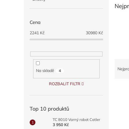
a
Nejp
n
e
Cena
l
2241
Kč
30980
Kč
Ř
a
Nejpr
Na skladě
4
z
e
ROZBALIT FILTR
V
n
ý
í
p
p
i
r
Top 10 produktů
s
o
p
d
TC 8010 Varný robot Catler
r
u
3 950 Kč