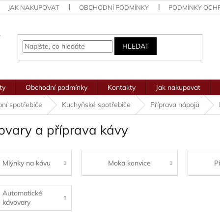
JAK NAKUPOVAT
OBCHODNÍ PODMÍNKY
PODMÍNKY OCH
HLEDAT
ty
Obchodní podmínky
Kontakty
Jak nakupovat
ní spotřebiče
Kuchyňské spotřebiče
Příprava nápojů
ovary a příprava kávy
Mlýnky na kávu
Moka konvice
P
Automatické
kávovary