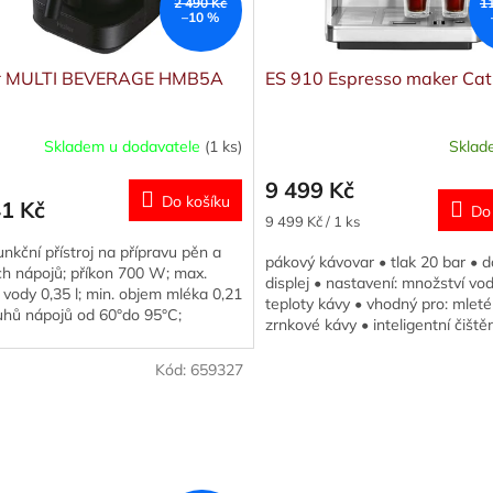
2 490 Kč
1
–10 %
r MULTI BEVERAGE HMB5A
ES 910 Espresso maker Cat
Skladem u dodavatele
(1 ks)
Skla
Průměrné
hodnocení
9 499 Kč
produktu
Do košíku
41 Kč
Do
je
Měrná
9 499 Kč / 1 ks
5,0
cena:
unkční přístroj na přípravu pěn a
z
pákový kávovar • tlak 20 bar • 
ch nápojů; příkon 700 W; max.
5
displej • nastavení: množství vod
vody 0,35 l; min. objem mléka 0,21
hvězdiček.
teploty kávy • vhodný pro: mleté
ruhů nápojů od 60°do 95°C;
zrnkové kávy • inteligentní čištěn
ivní ovládání; zvuková...
mlýnek na kávu •...
Kód:
659327