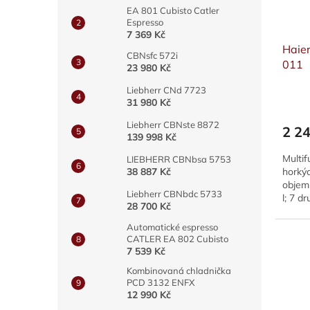
o
k
EA 801 Cubisto Catler
d
t
Espresso
u
ů
7 369 Kč
Haie
k
CBNsfc 572i
011
t
23 980 Kč
ů
Liebherr CNd 7723
31 980 Kč
Liebherr CBNste 8872
2 2
139 998 Kč
Multif
LIEBHERR CBNbsa 5753
38 887 Kč
horký
objem 
Liebherr CBNbdc 5733
l; 7 d
28 700 Kč
intuit
Automatické espresso
CATLER EA 802 Cubisto
7 539 Kč
Kombinovaná chladnička
PCD 3132 ENFX
12 990 Kč