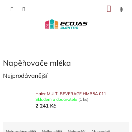
Přejít
NÁKU
na
obsah
KOŠÍK
Napěňovače mléka
Nejprodávanější
Haier MULTI BEVERAGE HMB5A 011
Skladem u dodavatele
(1 ks)
2 241 Kč
Ř
a
Nejprodávanější
Nejlevnější
Nejdražší
Abecedně