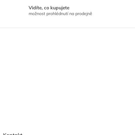
i
s
Vidíte, co kupujete
u
možnost prohlédnutí na prodejně
Z
á
p
a
t
í