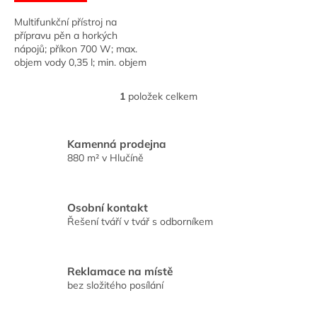
Multifunkční přístroj na
přípravu pěn a horkých
nápojů; příkon 700 W; max.
objem vody 0,35 l; min. objem
mléka 0,21 l; 7 druhů nápojů
od 60°do 95°C; intuitivní
1
položek celkem
O
ovládání; zvuková...
v
l
á
Kamenná prodejna
d
880 m² v Hlučíně
a
c
í
Osobní kontakt
p
Řešení tváří v tvář s odborníkem
r
v
k
y
Reklamace na místě
v
bez složitého posílání
ý
p