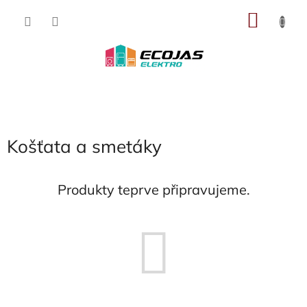
Přejít
NÁKU
na
obsah
KOŠÍK
Košťata a smetáky
Produkty teprve připravujeme.