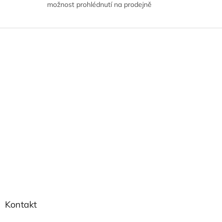
možnost prohlédnutí na prodejně
Z
á
p
a
t
í
Kontakt