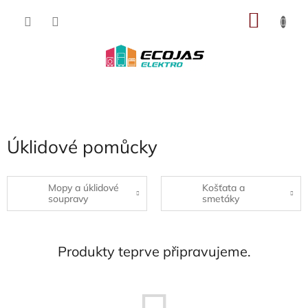
Přejít
NÁKU
na
obsah
KOŠÍK
Úklidové pomůcky
Mopy a úklidové
Košťata a
soupravy
smetáky
Produkty teprve připravujeme.