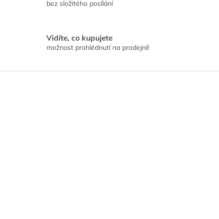
bez složitého posílání
Vidíte, co kupujete
možnost prohlédnutí na prodejně
Z
á
p
a
t
í